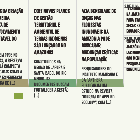
3 de junh
Tecnolo
S da criação
Dois novos Planos
Alta densidade de
na Amazô
meira
de Gestão
onças nas
para tr
a de
Territorial e
florestas
secas e
olvimento
Ambiental de
inundáveis da
Equado
tável do
Terras Indígenas
Amazônia pode
29 de mai
Cinco la
são lançados no
mascarar
amazôni
Amazonas
mudanças críticas
las mud
em 1996 no
são mon
na população
s, a Reserva
Construídos na
pesquis
uá completa
região de Japurá e
Pesquisadores do
comunid
cadas como a
Santa Isabel do Rio
Instituto Mamirauá e
a experiência
Negro, os
da Panthera
ira de […]
documentos buscam
publicaram um
fortalecer a gestão
estudo na revista
[…]
"Journal of Applied
Ecology", com […]