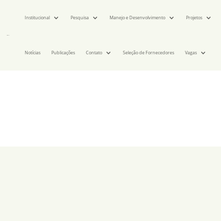
Institucional
Pesquisa
Manejo e Desenvolvimento
Projetos
Notícias
Publicações
Contato
Seleção de Fornecedores
Vagas