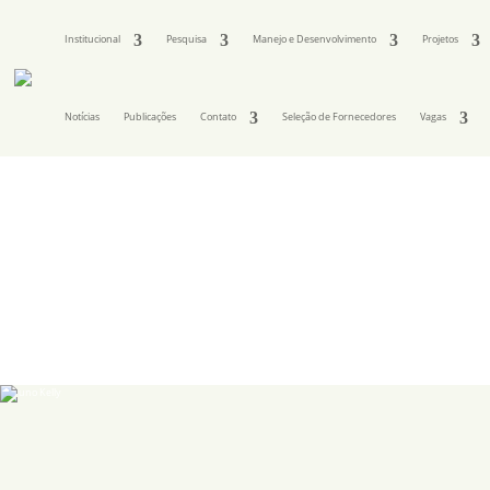
Institucional
Pesquisa
Manejo e Desenvolvimento
Projetos
Notícias
Publicações
Contato
Seleção de Fornecedores
Vagas
©Bruno Kelly