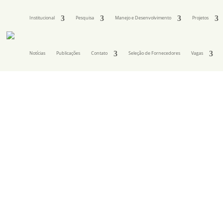
Institucional
Pesquisa
Manejo e Desenvolvimento
Projetos
Notícias
Publicações
Contato
Seleção de Fornecedores
Vagas