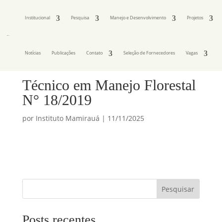
Institucional
Pesquisa
Manejo e Desenvolvimento
Projetos
Notícias
Publicações
Contato
Seleção de Fornecedores
Vagas
Técnico em Manejo Florestal
N° 18/2019
por
Instituto Mamirauá
|
11/11/2025
Pesquisar
Posts recentes