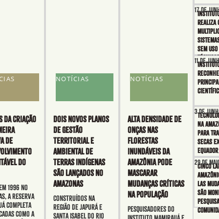
17 de jun
Institut
realiza 
multipli
sistema
sem uso 
técnicos
11 de jun
Institut
reconhe
CIAS
NOTÍCIAS
NOTÍCIAS
principa
científi
3 de junh
Tecnolo
S da criação
Dois novos Planos
Alta densidade de
na Amazô
meira
de Gestão
onças nas
para tr
a de
Territorial e
florestas
secas e
olvimento
Ambiental de
inundáveis da
Equado
tável do
Terras Indígenas
Amazônia pode
29 de mai
Cinco la
são lançados no
mascarar
amazôni
Amazonas
mudanças críticas
las mud
em 1996 no
são mon
na população
s, a Reserva
Construídos na
pesquis
uá completa
região de Japurá e
Pesquisadores do
comunid
cadas como a
Santa Isabel do Rio
Instituto Mamirauá e