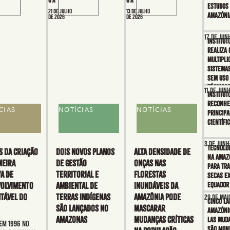
uá
uá
estudos 
21 de julho
13 de julho
Amazôn
de 2026
de 2026
17 de jun
Institut
realiza 
multipli
sistema
sem uso 
técnicos
11 de jun
Institut
reconhe
CIAS
NOTÍCIAS
NOTÍCIAS
principa
científi
3 de junh
Tecnolo
S da criação
Dois novos Planos
Alta densidade de
na Amazô
meira
de Gestão
onças nas
para tr
a de
Territorial e
florestas
secas e
olvimento
Ambiental de
inundáveis da
Equado
tável do
Terras Indígenas
Amazônia pode
29 de mai
Cinco la
são lançados no
mascarar
amazôni
Amazonas
mudanças críticas
las mud
em 1996 no
são mon