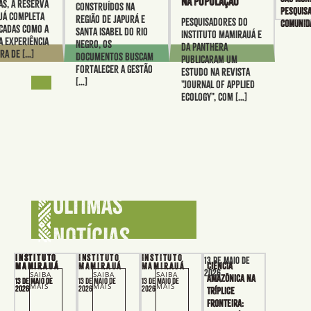
na população
s, a Reserva
Construídos na
pesquis
uá completa
região de Japurá e
Pesquisadores do
comunid
cadas como a
Santa Isabel do Rio
Instituto Mamirauá e
a experiência
Negro, os
da Panthera
ra de […]
documentos buscam
publicaram um
fortalecer a gestão
estudo na revista
[…]
"Journal of Applied
Ecology", com […]
Últimas
notícias
Instituto
Instituto
Instituto
Instituto
13 de maio de
Ciência
Mamirauá
Mamirauá
Mamirauá
Mamirauá
2026
SAIBA
SAIBA
SAIBA
amazônica na
13 de maio de
13 de maio de
13 de maio de
13 de maio de
MAIS
MAIS
MAIS
2026
2026
2026
2026
tríplice
fronteira: