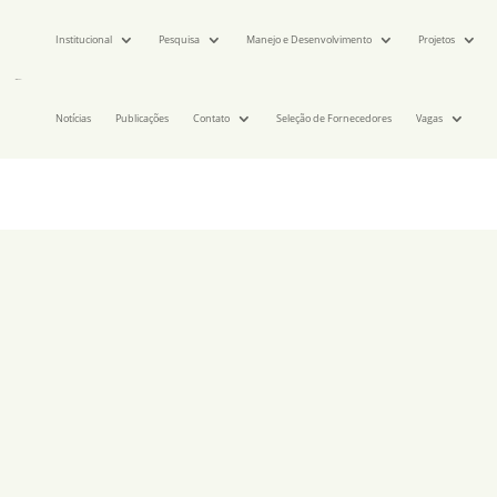
Institucional
Pesquisa
Manejo e Desenvolvimento
Projetos
Notícias
Publicações
Contato
Seleção de Fornecedores
Vagas