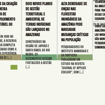
3 de junh
Tecnolo
S da criação
Dois novos Planos
Alta densidade de
na Amazô
meira
de Gestão
onças nas
para tr
a de
Territorial e
florestas
secas e
olvimento
Ambiental de
inundáveis da
Equado
tável do
Terras Indígenas
Amazônia pode
29 de mai
Cinco la
são lançados no
mascarar
amazôni
Amazonas
mudanças críticas
las mud
em 1996 no
são mon
na população
s, a Reserva
Construídos na
pesquis
uá completa
região de Japurá e
Pesquisadores do
comunid
cadas como a
Santa Isabel do Rio
Instituto Mamirauá e
a experiência
Negro, os
da Panthera
ra de […]
documentos buscam
publicaram um
fortalecer a gestão
estudo na revista
[…]
"Journal of Applied
Ecology", com […]