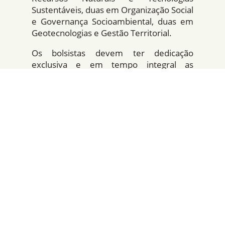
Sustentáveis, duas em Organização Social
e Governança Socioambiental, duas em
Geotecnologias e Gestão Territorial.
Os bolsistas devem ter dedicação
exclusiva e em tempo integral as
atividades relacionadas a bolsa, sem vÃ­
nculo empregatÃ­cio com nenhuma
instituição pública ou privada durante a
vigência da bolsa.
Os candidatos também devem ter
disponibilidade para residir no local de
desenvolvimento da pesquisa e sempre
que necessário viajar às unidades de
conservação onde o Instituto Mamirauá
realiza suas pesquisas, para acompanhar
ou desenvolver atividades de campo.
O prazo de inscrições termina no dia 15