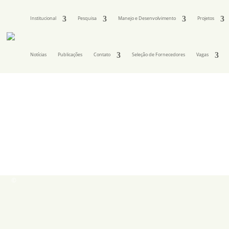
Institucional
Pesquisa
Manejo e Desenvolvimento
Projetos
Notícias
Publicações
Contato
Seleção de Fornecedores
Vagas
©