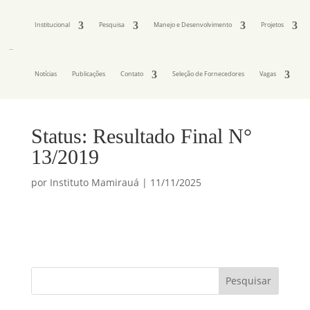
Institucional
Pesquisa
Manejo e Desenvolvimento
Projetos
Notícias
Publicações
Contato
Seleção de Fornecedores
Vagas
Status: Resultado Final N°
13/2019
por
Instituto Mamirauá
|
11/11/2025
Pesquisar