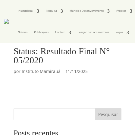
Institucional
Pesquisa
Manejo e Desenvolvimento
Projetos
Notícias
Publicações
Contato
Seleção de Fornecedores
Vagas
Status: Resultado Final N°
05/2020
por
Instituto Mamirauá
|
11/11/2025
Pesquisar
Posts recentes