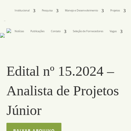
Institucional
Pesquisa
Manejo e Desenvolvimento
Projetos
Notícias
Publicações
Contato
Seleção de Fornecedores
Vagas
Edital nº 15.2024 –
Analista de Projetos
Júnior
BAIXAR ARQUIVO