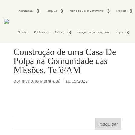
Institucional
Pesquisa
Manejo e Desenvolvimento
Projetos
Notícias
Publicações
Contato
Seleção de Fornecedores
Vagas
Construção de uma Casa De
Polpa na Comunidade das
Missões, Tefé/AM
por
Instituto Mamirauá
|
26/05/2026
Pesquisar