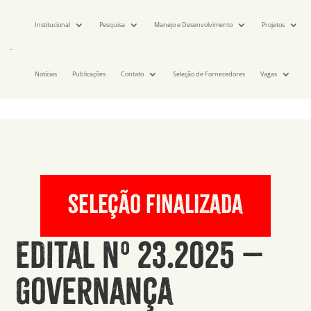
Institucional
Pesquisa
Manejo e Desenvolvimento
Projetos
Notícias
Publicações
Contato
Seleção de Fornecedores
Vagas
seleção finalizada
Edital nº 23.2025 –
Governança