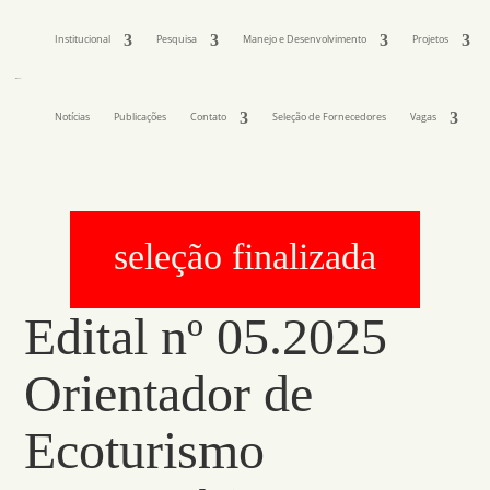
Institucional
Pesquisa
Manejo e Desenvolvimento
Projetos
Notícias
Publicações
Contato
Seleção de Fornecedores
Vagas
seleção finalizada
Edital nº 05.2025
Orientador de
Ecoturismo