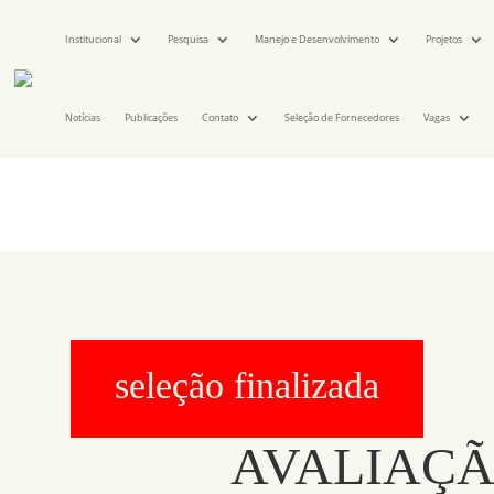
Institucional
Pesquisa
Manejo e Desenvolvimento
Projetos
Notícias
Publicações
Contato
Seleção de Fornecedores
Vagas
seleção finalizada
AVALIAÇÃ