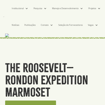
Institucional
Pesquisa
Manejo e Desenvolvimento
Projetos
Notícias
Publicações
Contato
Seleção de Fornecedores
Vagas
The Roosevelt–
Rondon expedition
marmoset