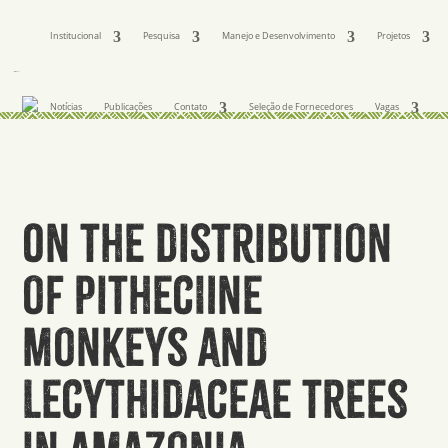
Institucional
Pesquisa
Manejo e Desenvolvimento
Projetos
Notícias
Publicações
Contato
Seleção de Fornecedores
Vagas
On the distribution
of Pitheciine
monkeys and
Lecythidaceae trees