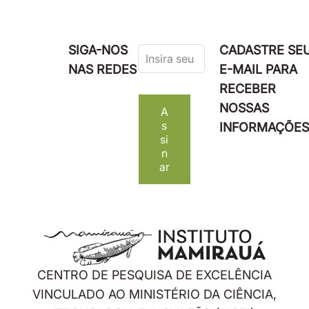
Leave
SIGA-NOS
CADASTRE SE
this
NAS REDES
E-MAIL PARA
field
RECEBER
blank
NOSSAS
A
s
INFORMAÇÕES
si
n
ar
CENTRO DE PESQUISA DE EXCELÊNCIA
VINCULADO AO MINISTÉRIO DA CIÊNCIA,