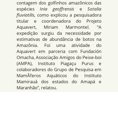
contagem dos golfinhos amazônicos das
espécies
Inia geoffrensis
e
Sotalia
fluviatilis
, como explicou a pesquisadora
titular e coordenadora do Projeto
Aquavert, Miriam Marmontel. “A
expedição surgiu da necessidade por
estimativas de abundância de botos na
Amazônia. Foi uma atividade do
Aquavert em parceria com Fundación
Omacha, Associação Amigos do Peixe-boi
(AMPA), Instituto Piagaçu Purus e
colaboradores do Grupo de Pesquisa em
MamÃ­feros Aquáticos do Instituto
Mamirauá dos estados do Amapá e
Maranhão”, relatou.
“O nosso trabalho era realizado
diariamente, do nascer ao pôr do sol”,
relembra Miriam. “Todos os botos
avistados eram registrados em uma
planilha com horário, distância e ângulo