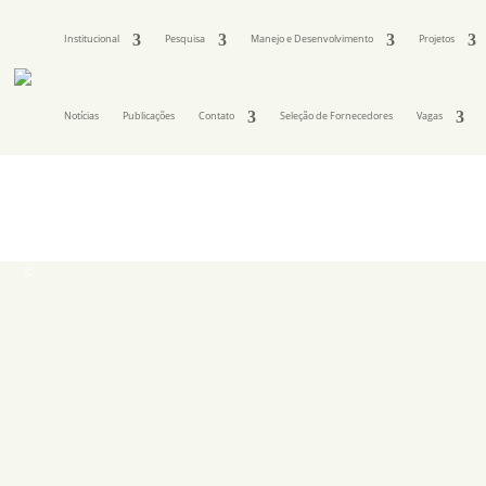
Institucional
Pesquisa
Manejo e Desenvolvimento
Projetos
Notícias
Publicações
Contato
Seleção de Fornecedores
Vagas
©