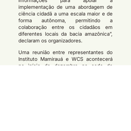
informações para apoiar a
implementação de uma abordagem de
ciência cidadã a uma escala maior e de
forma autônoma, permitindo a
colaboração entre os cidadãos em
diferentes locais da bacia amazônica”,
declaram os organizadores.
Uma reunião entre representantes do
Instituto Mamirauá e WCS acontecerá
no início de dezembro na sede do
instituto, na cidade amazonense de
Tefé, para discutir sobre a primeira
versão do aplicativo para registro das
observações de pesca e aplicação do
cronograma de atividades. O projeto
Ciência Cidadã para a Amazônia
também conta financiamento da
Gordon
and Betty Moore Foundation
.