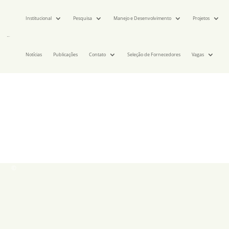
Institucional
Pesquisa
Manejo e Desenvolvimento
Projetos
Notícias
Publicações
Contato
Seleção de Fornecedores
Vagas
©