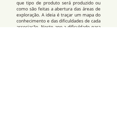
que tipo de produto será produzido ou
como são feitas a abertura das áreas de
exploração. A ideia é traçar um mapa do
conhecimento e das dificuldades de cada
associação. Neste ano a dificuldade para
utilizar os aparelhos GPS foi citada por
vários grupos. Elenice Assis, a
coordenadora do programa, conta que
“eles têm dificuldade com esta
ferramenta, necessária para marcar as
áreas que eles utilizam. E isso é
importante, porque eles é que estão na
floresta e eles precisam ser capazes de
fazer estas marcações sozinhos”.
Elenice completa que “a partir desta
avaliação feita por eles o programa de
manejo florestal consegue visualizar o
nÃ­vel que eles estão, aonde eles
avançaram e aonde eles ainda precisam