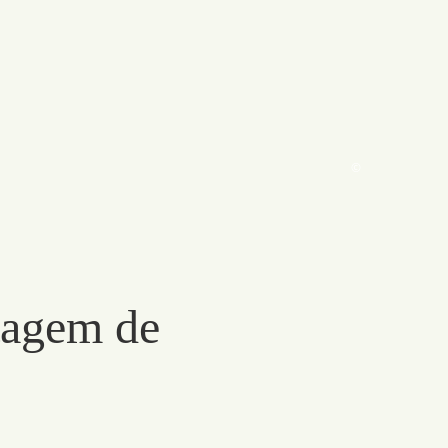
©
ntagem de