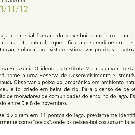
blicado em
3/11/12
caça comercial fizeram do peixe-boi amazônico uma e
m ambiente natural, o que dificulta o entendimento de su
xtinção, embora não existam estimativas precisas quanto a
 na Amazônia Ocidental, o Instituto Mamirauá vem test
 dá nome a uma Reserva de Desenvolvimento Sustentáv
aus). Observar o peixe-boi amazônico em ambiente natura
u e foi criado em beira de rio. Para o censo de peixe
ão de moradores de comunidades do entorno do lago. Est
zado entre 5 e 8 de novembro.
s se dividiram em 11 pontos do lago, previamente ident
rmente como “poços”, onde os peixes-boi costumam busca
 iniciavam com os primeiros raios de sol e se esten