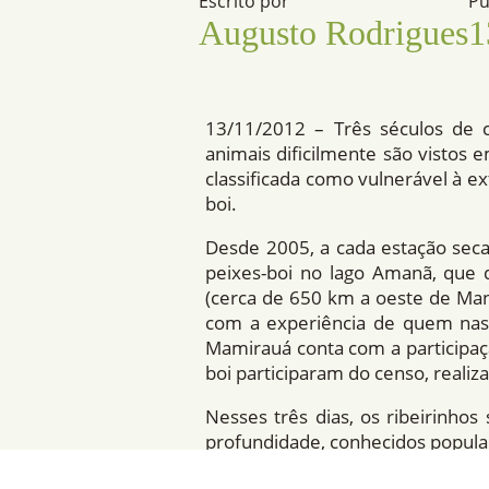
Escrito por
Pu
Augusto Rodrigues
1
13/11/2012 – Três séculos de 
animais dificilmente são vistos e
classificada como vulnerável à e
boi.
Desde 2005, a cada estação seca
peixes-boi no lago Amanã, que
(cerca de 650 km a oeste de Man
com a experiência de quem nasce
Mamirauá conta com a participaç
boi participaram do censo, reali
Nesses três dias, os ribeirinho
profundidade, conhecidos popula
durante a seca. As observações