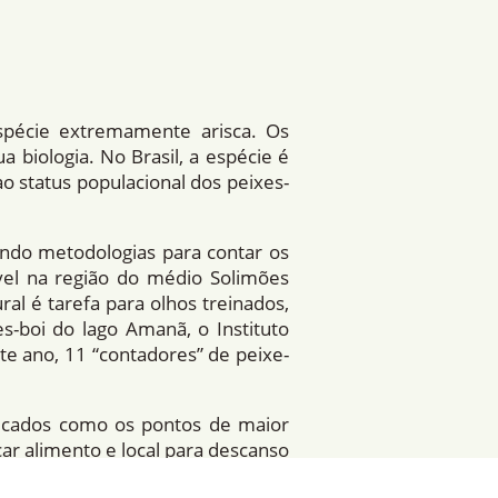
spécie extremamente arisca. Os
a biologia. No Brasil, a espécie é
o status populacional dos peixes-
ando metodologias para contar os
el na região do médio Solimões
l é tarefa para olhos treinados,
s-boi do lago Amanã, o Instituto
e ano, 11 “contadores” de peixe-
ificados como os pontos de maior
r alimento e local para descanso
diam até o meio da tarde. Foram