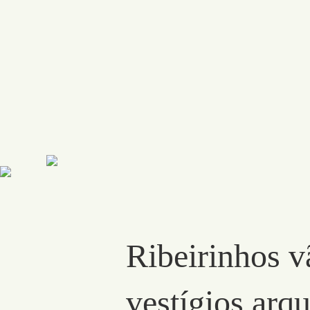
Ribeirinhos v
vestígios arq