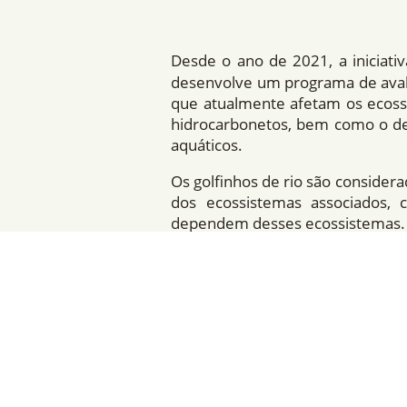
Desde o ano de 2021, a iniciati
desenvolve um programa de avali
que atualmente afetam os ecossi
hidrocarbonetos, bem como o de
aquáticos.
Os golfinhos de rio são considera
dos ecossistemas associados,
dependem desses ecossistemas
Até o momento, foram avaliados
interdisciplinares compostas por
todos devidamente treinados para
A iniciativa SARDI rejeita qualqu
Essas atividades devem ser realiz
Esclarecemos que a SARDI não p