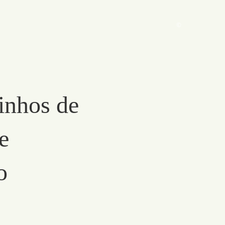
©
inhos de
e
io