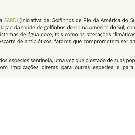
va
(Iniciativa de Golfinhos de Rio da América do S
SARDI
ação da saúde de golfinhos de rio na América do Sul, co
stemas de água doce, tais como as alterações climática
scarte de antibióticos, fatores que comprometem seri
dos espécies sentinela, uma vez que o estado de suas pop
 com implicações diretas para outras espécies e pa
.
 cerca de 145 indivíduos, principalmente no Brasil e n
 médicos-veterinários, biólogos, ecólogos, pescadores cap
 a realização desses procedimentos, seguindo rigorosos p
er iniciativa que envolva turismo científico na captura 
adas exclusivamente por pessoal qualificado e com fins ci
romoveu nem promove atividades turísticas associada