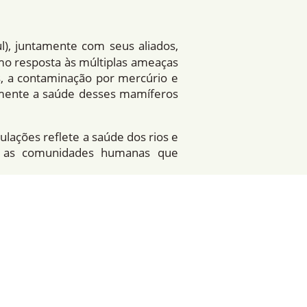
ul), juntamente com seus aliados,
mo resposta às múltiplas ameaças
s, a contaminação por mercúrio e
amente a saúde desses mamíferos
ulações reflete a saúde dos rios e
ra as comunidades humanas que
a Colômbia, por meio de equipes
acitados e autoridades regionais,
rotocolos técnicos e éticos.
e manipulação de golfinhos de rio.
entíficos.
s às avaliações de saúde dessas