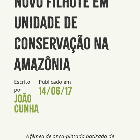
novo filhote em
unidade de
conservação na
Amazônia
Escrito
Publicado em
14/06/17
por
João
Cunha
A fêmea de onça-pintada batizada de