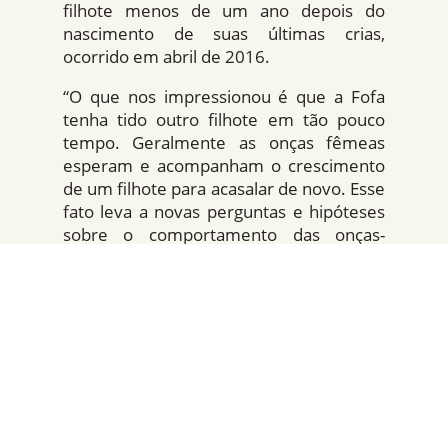
filhote menos de um ano depois do
nascimento de suas últimas crias,
ocorrido em abril de 2016.
“O que nos impressionou é que a Fofa
tenha tido outro filhote em tão pouco
tempo. Geralmente as onças fêmeas
esperam e acompanham o crescimento
de um filhote para acasalar de novo. Esse
fato leva a novas perguntas e hipóteses
sobre o comportamento das onças-
pintadas”, diz a pesquisadora.
A gestação de uma onça-pintada dura
três meses. O Grupo de Felinos do
Instituto Mamirauá calcula que Fofa
tenha acasalado com um macho da
espécie por volta de dezembro do ano
passado. “Nesse perÃ­odo, nossas
armadilhas fotográficas instaladas na