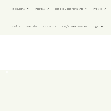
Institucional
Pesquisa
Manejo e Desenvolvimento
Projetos
Notícias
Publicações
Contato
Seleção de Fornecedores
Vagas
©