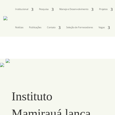
Institucional
Pesquisa
Manejo e Desenvolvimento
Projetos
Notícias
Publicações
Contato
Seleção de Fornecedores
Vagas
Instituto
Mamirauá lança