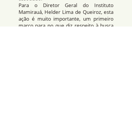
Para o Diretor Geral do Instituto
Mamirauá, Helder Lima de Queiroz, esta
ação é muito importante, um primeiro
marco para no que diz respeito à busca
de proteção dos ativos intangÃ­veis
gerados pelo Instituto Mamirauá na
condução de suas pesquisas na
Amazônia.
“Os primeiros depósitos dos pedidos de
patente são excelentes oportunidades,
para que possamos compreender na
prática, com casos reais, como funciona
todo o processo, aprimorando a
capacidade da nossa equipe em lidar
com ações de propriedade intelectual e
fortalecendo o potencial do Instituto
Mamirauá em contribuir para o
desenvolvimento estratégico do paÃ­s”,
afirmou Josivaldo Modesto, coordenador