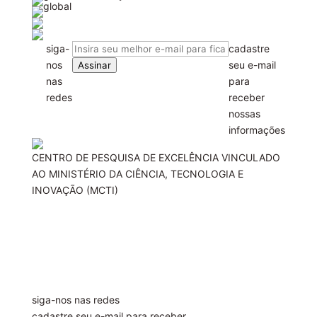
Leave
siga-
cadastre
this
nos
seu e-mail
Assinar
field
nas
para
blank
redes
receber
nossas
informações
CENTRO DE PESQUISA DE EXCELÊNCIA VINCULADO
AO MINISTÉRIO DA CIÊNCIA, TECNOLOGIA E
INOVAÇÃO (MCTI)
siga-nos nas redes
cadastre seu e-mail para receber