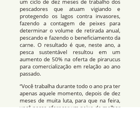
um ciclo de dez meses de trabalho dos
pescadores que atuam vigiando e
protegendo os lagos contra invasores,
fazendo a contagem de peixes para
determinar o volume de retirada anual,
pescando e fazendo o beneficiamento da
carne. O resultado é que, neste ano, a
pesca sustentável resultou em um
aumento de 50% na oferta de pirarucus
para comercialização em relação ao ano
passado.
“Você trabalha durante todo o ano pra ter
apenas aquele momento, depois de dez
meses de muita luta, para que na feira,
você possa oferecer um peixe de melhor
qualidade. A feira, que representa o final
da pesca, é uma festa para cada
pescador envolvido nesse acordo”, diz
Raimundo de Oliveira Queiroz,