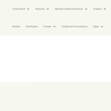
Institucional
Pesquisa
Manejo e Desenvolvimento
Projetos
Notícias
Publicações
Contato
Seleção de Fornecedores
Vagas
©Júlia de Freitas