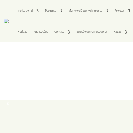
Institucional
Pesquisa
Manejo e Desenvolvimento
Projetos
Notícias
Publicações
Contato
Seleção de Fornecedores
Vagas
©