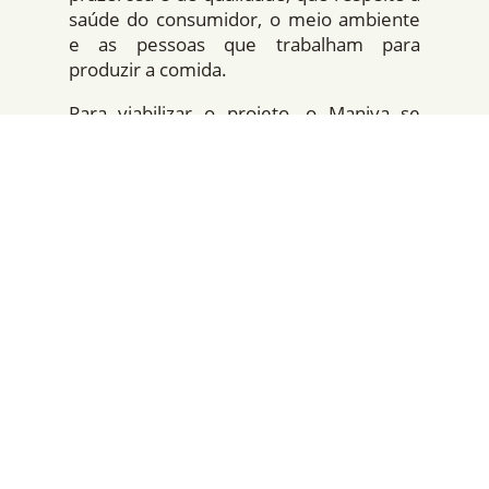
saúde do consumidor, o meio ambiente
e as pessoas que trabalham para
produzir a comida.
Para viabilizar o projeto, o Maniva se
aliou ao SindRio, representado por Sérgio
Abdon, que vê na proposta uma
possibilidade de estreitar a relação do
sindicato com os restaurantes. “Uma das
nossas funções é oferecer aos
associados produtos e serviços
diferenciados. E entendemos que o
pirarucu é um super produto, muito
diferenciado”, explica Sérgio.
Para Sérgio, o trabalho com o pirarucu de
manejo é uma excelente forma de
vincular o SindRio ao conceito de
sustentabilidade, relação fundamental
para qualquer marca atualmente. “O que