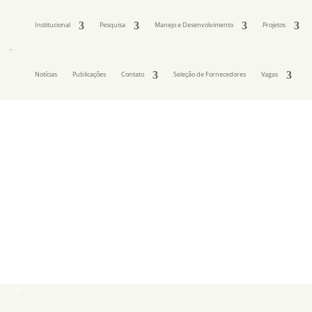
Institucional
Pesquisa
Manejo e Desenvolvimento
Projetos
Notícias
Publicações
Contato
Seleção de Fornecedores
Vagas
©