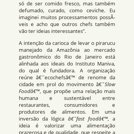
só de ser comido fresco, mas também
defumado, curado, como ceviche. Eu
imaginei muitos processamentos possÃ­
veis e acho que outros chefs também
vão ter ideias interessantes”.
A intenção da carioca de levar o pirarucu
manejado da Amazônia ao mercado
gastronômico do Rio de Janeiro está
alinhada aos ideais do Instituto Maniva,
do qual é fundadora. A organização
reúne â€˜ecochefsâ€™ de renome da
cidade em prol do movimento â€˜
Slow
Foodâ€™
, que propõe uma relação mais
humana e sustentável entre
restaurantes, consumidores e
produtores de alimentos. Em uma
inversão da lógica
â€˜fast foodâ€™,
a
ideia é valorizar uma alimentação
prazerosa e de qualidade, que respeite a