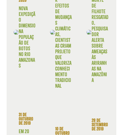
2020
efeitos
de
Nova
de
filhote
expediçã
mudança
resgatad
o
s
o,
dimensio
climátic
pesquisa
na
as,
dor
populaç
cientist
alerta
ão de
as criam
sobre
botos
projeto
ameaças
no rio
que
às
Amazona
valoriza
ariranh
s
conheci
as na
mento
Amazôni
tradicio
a
nal
31 de
outubro
28 de
de 2019
setembro
de 2019
10 de
Em 20
outubro