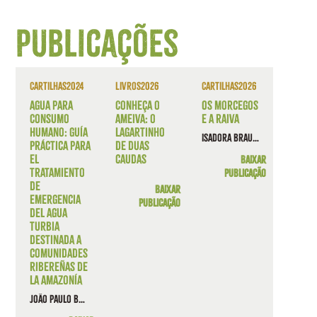
Publicações
Cartilhas
2024
Livros
2026
Cartilhas
2026
Agua para
Conheça o
Os morcegos
Consumo
Ameiva: o
e a raiva
Humano: Guía
lagartinho
Isadora Brauner Lobato, Maria Cecília R. L. Gomes, Rafael Magalhães Rabelo
Práctica para
de duas
el
caudas
Baixar
Tratamiento
publicação
de
Baixar
Emergencia
publicação
del agua
turbia
destinada a
comunidades
ribereñas de
la Amazonía
João Paulo Borges Pedro, Maria Cecília Rosinski Lima Gomes, Mayara Galvão Martins, Taína Martins Magalhães e Maria das Dores Marinho Gomes