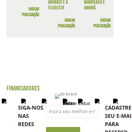
animais e a
Mamirauá e
floresta
Amanã
Baixar
publicação
Baixar
Baixar
publicação
publicação
Financiadores
Leave
SIGA-NOS
CADASTRE
this
NAS
SEU E-MAI
field
REDES
PARA
blank