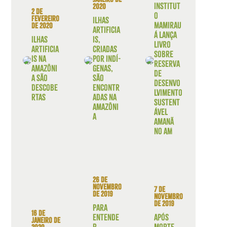
Institut
2020
2 de
o
fevereiro
Ilhas
Mamirau
de 2020
artificia
á lança
Ilhas
is,
livro
artificia
criadas
sobre
is na
por indí­
Reserva
Amazôni
genas,
de
a são
são
Desenvo
descobe
encontr
lvimento
rtas
adas na
Sustent
Amazôni
ável
a
Amanã
no AM
26 de
novembro
7 de
de 2019
novembro
de 2019
Para
16 de
entende
Após
janeiro de
r
morte