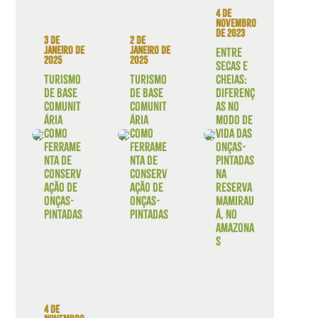
[…]
8 e 24 de abril,
internacional
o Instituto
4 de
estratégica que
Mamirauá
novembro
levou ao
realizou, em
de 2023
desenvolvimento
3 de
2 de
Tefé (AM), e em
da Tecnologia
janeiro de
janeiro de
Entre
áreas
Providence, hoje
2025
2025
florestais do
secas e
reconhecida […]
Amazonas, […]
Turismo
Turismo
cheias:
de base
de base
diferenç
comunit
comunit
as no
ária
ária
modo de
como
como
vida das
ferrame
ferrame
onças-
nta de
nta de
pintadas
conserv
conserv
na
ação de
ação de
Reserva
onças-
onças-
Mamirau
pintadas
pintadas
á, no
Amazona
s
4 de