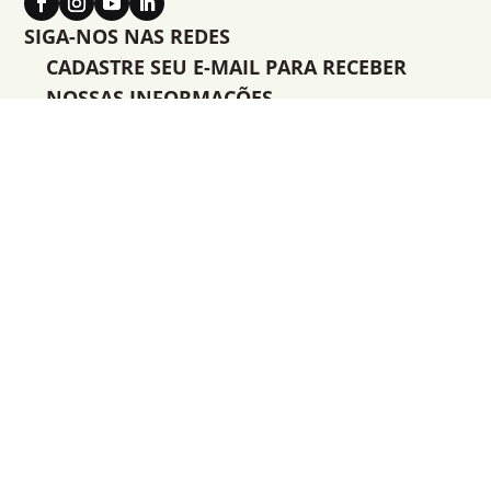
SIGA-NOS NAS REDES
CADASTRE SEU E-MAIL PARA RECEBER
NOSSAS INFORMAÇÕES
Leave
this
field
blank
Assinar
Instituto Mamirauá
© - Todos os direitos
reservados