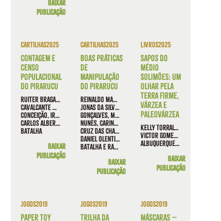
Baixar
publicação
Cartilhas
2025
Cartilhas
2025
Livros
2025
Contagem e
Boas práticas
Sapos do
Censo
de
Médio
Populacional
manipulação
Solimões: um
do Pirarucu
do pirarucu
olhar pela
terra firme,
Ruiter Braga da Silva, Ana Cláudia Torres Gonçalves, Jovane
Reinaldo Marinho da Conceição, Jovane Cavalcante, Marinho,
várzea e
Cavalcante Marinho, Jonas da Silva Batista, Reinaldo Marinho da
Jonas da Silva Batista, Alcimara Cordeiro de Lima, Ana Cláudia Torres
paleovárzea
Conceição, Iranir Carlos Cruz das Chagas, Brenda de Meireles Lima,
Gonçalves, Maria Cecília Gomes, Emilia do Socorro Conceição, de Lima
Carlos Alberto Correia Bezerra, Ney Bezerra de Souza e Yvina da Silva
Nunes, Carina Martins de Moraes, Brenda de Meireles Lima, Iranir Carlos
Kelly Torralvo, Rickelmy Holanda, João
Batalha
cruz das Chagas, Carlos Alberto Correia Bezerra, Ruiter Braga da Silva,
Victor Gomes do Nascimento, Alayne
Daniel Olentino Brito de Souza, Ney Bezerra de Souza, Yvina da Silva
Albuquerque e Igor Yuri Fernandes
Baixar
Batalha e Rafaela Dias Lopes
publicação
Baixar
Baixar
publicação
publicação
Jogos
2019
Jogos
2019
Jogos
2019
Paper toy
Trilha da
Máscaras –