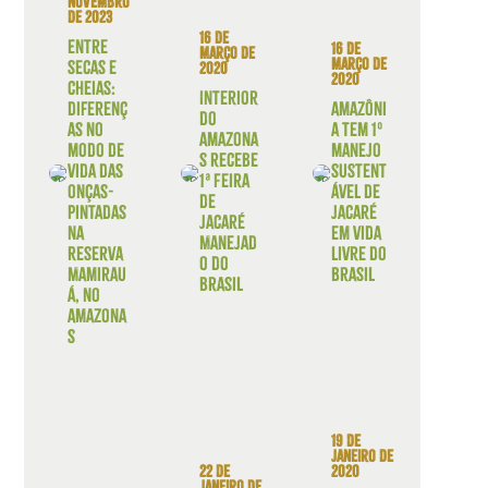
novembro
de 2023
16 de
Entre
16 de
março de
março de
secas e
2020
2020
cheias:
Interior
diferenç
Amazôni
do
as no
a tem 1º
Amazona
modo de
manejo
s recebe
vida das
sustent
1ª Feira
onças-
ável de
de
pintadas
jacaré
Jacaré
na
em vida
Manejad
Reserva
livre do
o do
Mamirau
Brasil
Brasil
á, no
Amazona
s
19 de
janeiro de
2020
22 de
janeiro de