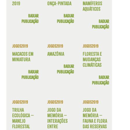
2019
onça-pintada
mamí­feros
aquáticos
Baixar
Baixar
publicação
publicação
Baixar
publicação
Jogos
2019
Jogos
2019
Jogos
2019
Macacos em
Amazônia
Floresta e
miniatura
Mudanças
Climáticas
Baixar
Baixar
publicação
publicação
Baixar
publicação
Jogos
2019
Jogos
2019
Jogos
2019
Trilha
Jogo da
Jogo da
Ecológica –
memória –
memória –
manejo
Interações
Fauna e flora
florestal
entre
das Reservas