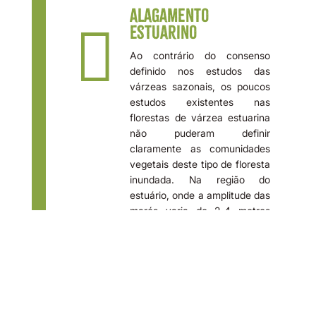
Alagamento

Estuarino
Ao contrário do consenso
definido nos estudos das
várzeas sazonais, os poucos
estudos existentes nas
florestas de várzea estuarina
não puderam definir
claramente as comunidades
vegetais deste tipo de floresta
inundada. Na região do
estuário, onde a amplitude das
marés varia de 2-4 metros
diariamente, são denominadas
de várzeas baixas (VB)
aquelas florestas inundadas
todos os dias ao longo do ano,
por pelo menos seis horas
durante as marés altas; e são