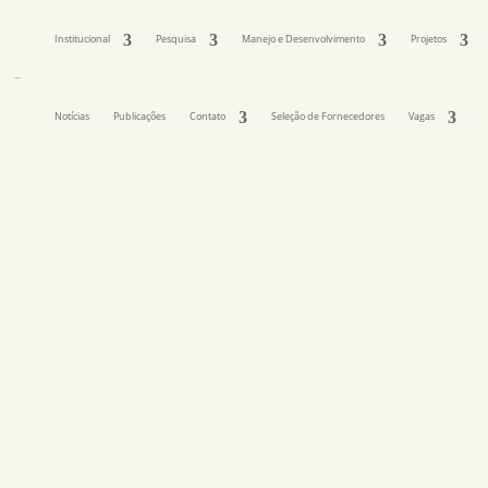
Institucional
Pesquisa
Manejo e Desenvolvimento
Projetos
Notícias
Publicações
Contato
Seleção de Fornecedores
Vagas