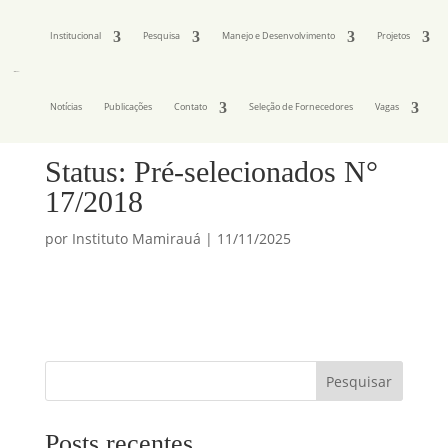
Institucional
Pesquisa
Manejo e Desenvolvimento
Projetos
Notícias
Publicações
Contato
Seleção de Fornecedores
Vagas
Status: Pré-selecionados N°
17/2018
por
Instituto Mamirauá
|
11/11/2025
Pesquisar
Posts recentes