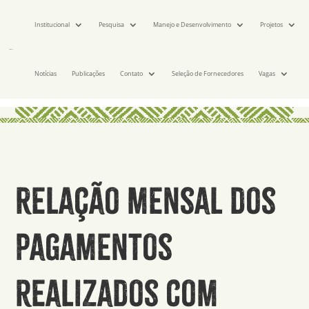
Institucional
Pesquisa
Manejo e Desenvolvimento
Projetos
Notícias
Publicações
Contato
Seleção de Fornecedores
Vagas
Relação mensal dos
pagamentos
realizados com