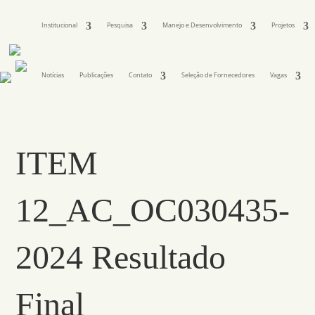
Institucional
Pesquisa
Manejo e Desenvolvimento
Projetos
Notícias
Publicações
Contato
Seleção de Fornecedores
Vagas
ITEM
12_AC_OC030435-
2024 Resultado
Final