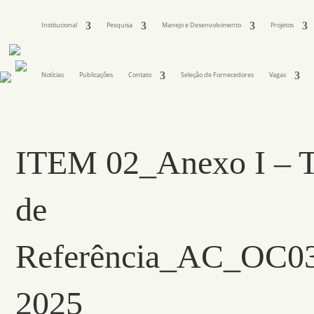
Institucional
Pesquisa
Manejo e Desenvolvimento
Projetos
Notícias
Publicações
Contato
Seleção de Fornecedores
Vagas
ITEM 02_Anexo I – 
de
Referência_AC_OC0
2025