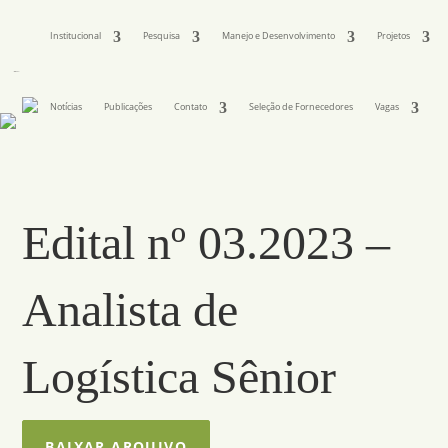
Institucional
Pesquisa
Manejo e Desenvolvimento
Projetos
Notícias
Publicações
Contato
Seleção de Fornecedores
Vagas
Edital nº 03.2023 –
Analista de
Logística Sênior
BAIXAR ARQUIVO