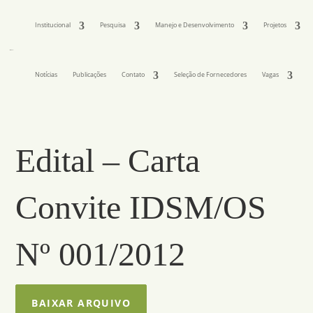
Institucional
Pesquisa
Manejo e Desenvolvimento
Projetos
Notícias
Publicações
Contato
Seleção de Fornecedores
Vagas
Edital – Carta
Convite IDSM/OS
Nº 001/2012
BAIXAR ARQUIVO