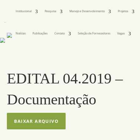
Institucional
Pesquisa
Manejo e Desenvolvimento
Projetos
Notícias
Publicações
Contato
Seleção de Fornecedores
Vagas
EDITAL 04.2019 –
Documentação
BAIXAR ARQUIVO