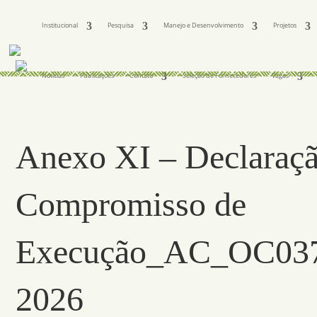
Institucional
Pesquisa
Manejo e Desenvolvimento
Projetos
Notícias
Publicações
Contato
Seleção de Fornecedores
Vagas
Anexo XI – Declaraçã
Compromisso de
Execução_AC_OC03
2026