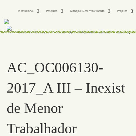
Institucional
Pesquisa
Manejo e Desenvolvimento
Projetos
Notícias
Publicações
Contato
Seleção de Fornecedores
Vagas
AC_OC006130-
2017_A III – Inexist
de Menor
Trabalhador