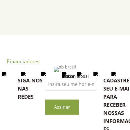
Financiadores
Leave
SIGA-NOS
CADASTRE
this
NAS
SEU E-MAI
field
REDES
PARA
blank
RECEBER
Assinar
NOSSAS
INFORMA
ES