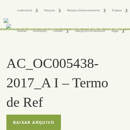
Institucional
Pesquisa
Manejo e Desenvolvimento
Projetos
Notícias
Publicações
Contato
Seleção de Fornecedores
Vagas
AC_OC005438-
2017_A I – Termo
de Ref
BAIXAR ARQUIVO