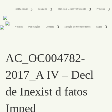
Institucional
Pesquisa
Manejo e Desenvolvimento
Projetos
Notícias
Publicações
Contato
Seleção de Fornecedores
Vagas
AC_OC004782-
2017_A IV – Decl
de Inexist d fatos
Imped