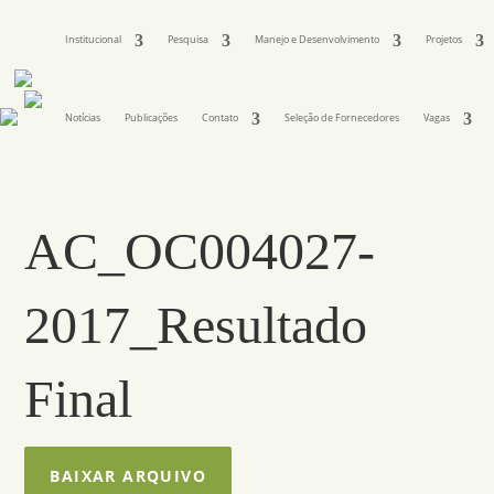
Institucional
Pesquisa
Manejo e Desenvolvimento
Projetos
Notícias
Publicações
Contato
Seleção de Fornecedores
Vagas
AC_OC004027-
2017_Resultado
Final
BAIXAR ARQUIVO