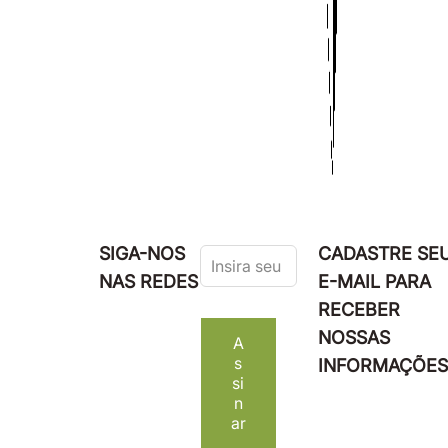
Leave
SIGA-NOS
CADASTRE SE
this
NAS REDES
E-MAIL PARA
field
RECEBER
blank
NOSSAS
A
s
INFORMAÇÕES
si
n
ar