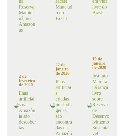
na
Jacaré
em vida
Reserva
Manejad
livre do
Mamira
o do
Brasil
uá, no
Brasil
Amazon
as
19 de
janeiro
22 de
de 2020
janeiro
de 2020
Instituto
2 de
fevereiro
Ilhas
Mamira
de 2020
artificiai
uá lança
Ilhas
s,
livro
artificiai
criadas
sobre
s na
por indí­
Reserva
Amazôn
genas,
de
ia são
são
Desenvo
descober
encontra
lvimento
tas
das na
Sustentá
Amazôn
vel