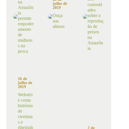
na
julho de
curiosid
Amazôn
2019
ades
ia
Onça
sobre a
permite
nas
reproduç
empoder
alturas
ão de
amento
peixes
de
na
mulhere
Amazôn
s na
ia
pesca
16 de
julho de
2019
Webséri
e conta
histórias
de
cientista
s e
ribeirinh
2 de