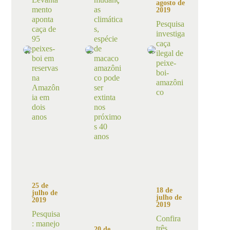
agosto de
mento
as
2019
aponta
climática
Pesquisa
caça de
s,
investiga
95
espécie
caça
peixes-
de
ilegal de
boi em
macaco
peixe-
reservas
amazôni
boi-
na
co pode
amazôni
Amazôn
ser
co
ia em
extinta
dois
nos
anos
próximo
s 40
anos
25 de
18 de
julho de
julho de
2019
2019
Pesquisa
Confira
: manejo
três
20 de