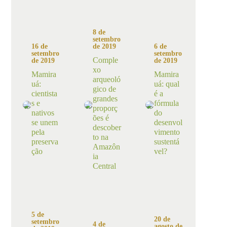
8 de
setembro
de 2019
16 de
6 de
setembro
setembro
Comple
de 2019
de 2019
xo
Mamira
Mamira
arqueoló
uá:
uá: qual
gico de
cientista
é a
grandes
s e
fórmula
proporç
nativos
do
ões é
se unem
desenvol
descober
pela
vimento
to na
preserva
sustentá
Amazôn
ção
vel?
ia
Central
5 de
20 de
setembro
4 de
agosto de