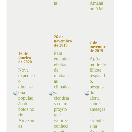
ia
Amanã
no AM
26 de
novembro
7 de
de 2019
novembro
de 2019
Para
16 de
janeiro
entender
Após
de 2020
efeitos
morte de
Nova
de
filhote
expediçã
mudanç
resgatad
o
as
o,
dimensi
climática
pesquisa
ona
s,
dor
populaç
cientista
alerta
ão de
s criam
sobre
botos no
projeto
ameaças
rio
que
às
Amazon
valoriza
ariranha
as
conheci
s na
mento
Amazôn