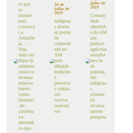
julho de
os que
16 de
2019
julho de
se
2019
uniram
Comuni
para
Indígena
dade
conserva
s abrem
ribeirinh
r a
as portas
a do AM
Amazôn
da
usa
ia… –
comunid
práticas
Veja
ade no
agrícolas
mais em
AM
semelha
https://p
para
ntes às
ortalama
difundir
de
zonia.co
tradições
populaç
m/amaz
e
ões
onia/we
preserva
indígena
bserie-
r cultura
s
conta-
em
extintas
historias
reserva
há
-de-
sustentá
séculos,
cientista
vel
aponta
s-e-
pesquisa
ribeirinh
os-que-