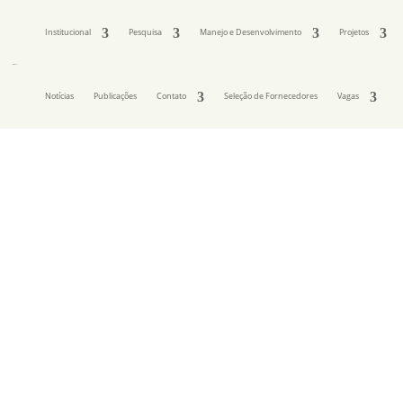
Institucional
Pesquisa
Manejo e Desenvolvimento
Projetos
Notícias
Publicações
Contato
Seleção de Fornecedores
Vagas