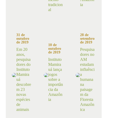
tradicion
ia
al
31 de
28 de
outubro
setembro
de 2019
de 2019
10 de
outubro
Em 20
Pesquisa
de 2019
anos,
dores no
pesquisa
Instituto
AM
dores do
Mamira
estudam
Instituto
uá lança
influênci
Mamira
jogos
a
uá
sobre a
humana
descobre
importân
na
m 23
cia da
paisage
novas
Amazôn
m da
espécies
ia
Floresta
de
Amazôn
animais
ica