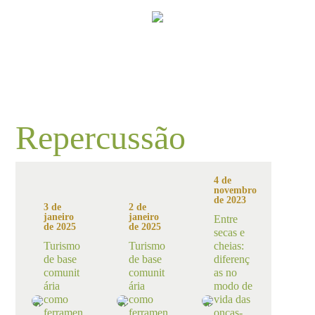
Repercussão
4 de
novembro
de 2023
3 de
2 de
janeiro
janeiro
Entre
de 2025
de 2025
secas e
Turismo
Turismo
cheias:
de base
de base
diferenç
comunit
comunit
as no
ária
ária
modo de
como
como
vida das
ferramen
ferramen
onças-