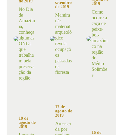
de 2019
setembro
2019
de 2019
No Dia
Como
da
Mamira
ocorre a
Amazôn
uá:
caça de
ia,
material
peixe-
conheça
arqueoló
boi-
algumas
gico
amazôni
ONGs
revela
co na
que
ocupaçõ
região
trabalha
es
do
m pela
passadas
Médio
preserva
da
Solimõe
ção da
floresta
s
região
17 de
agosto de
2019
18 de
agosto de
Ameaça
2019
da por
16 de
Levanta
mudanç