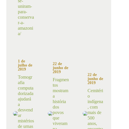
se-
uniram-
para-
conserva
r-a-
amazoni
a/
1 de
22 de
julho de
junho de
2019
2019
22 de
Tomogr
junho de
Fragmen
afia
2019
tos
computa
mostram
Cemitéri
dorizada
a
o
ajudará
história
indígena
a
dos
, com
desvend
povos
mais de
ar
que
500
mistérios
viveram
anos,
de urnas
na
encontra