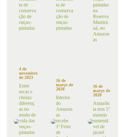
ta de
ta de
pintadas
conserva
conserva
na
ção de
ção de
Reserva
onças-
onças-
Mamira
pintadas
pintadas
uá, no
Amazon
as
4 de
novembro
de 2023
16 de
março de
Entre
16 de
2020
março de
secas e
2020
cheias:
Interior
diferenç
do
Amazôn
as no
Amazon
ia tem 1º
modo de
as
manejo
vida das
recebe
sustentá
onças-
1ª Feira
vel de
pintadas
de
jacaré