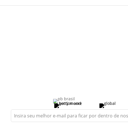
Leave
this
field