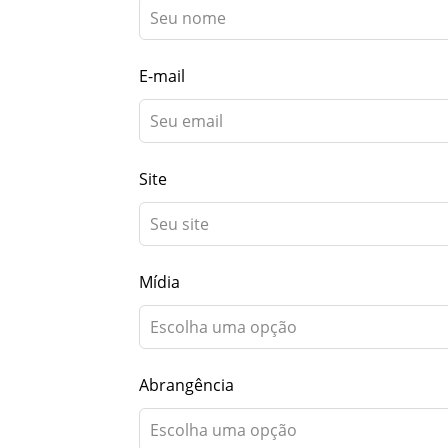
field
blank
E-mail
Site
Mídia
Abrangência